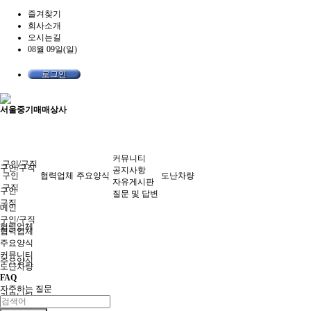
즐겨찾기
회사소개
오시는길
08월 09일(일)
로그인
서울중기매매상사
커뮤니티
구인/구직
구인/구직
공지사항
구인
협력업체
주요양식
도난차량
자유게시판
구직
구인
질문 및 답변
구직
메인
구인/구직
협력업체
협력업체
주요양식
커뮤니티
주요양식
도난차량
FAQ
자주하는 질문
커뮤니티