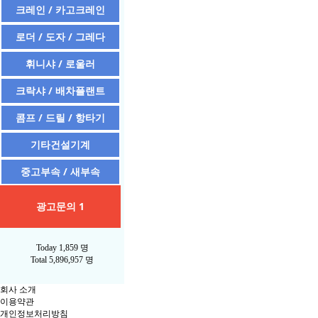
크레인 / 카고크레인
로더 / 도자 / 그레다
휘니샤 / 로울러
크락샤 / 배차플랜트
콤프 / 드릴 / 항타기
기타건설기계
중고부속 / 새부속
광고문의 1
Today
1,859 명
Total
5,896,957 명
회사 소개
이용약관
개인정보처리방침