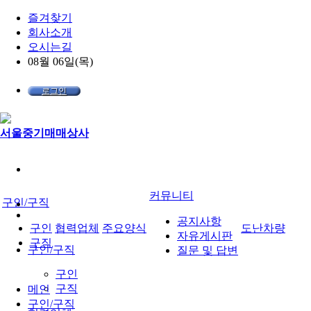
즐겨찾기
회사소개
오시는길
08월 06일(목)
로그인
서울중기매매상사
커뮤니티
구인/구직
공지사항
구인
협력업체
주요양식
도난차량
자유게시판
구직
구인/구직
질문 및 답변
구인
구직
메인
구인/구직