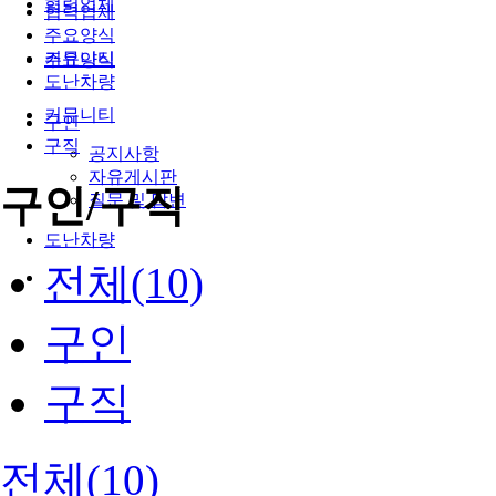
협력업체
협력업체
주요양식
커뮤니티
주요양식
도난차량
커뮤니티
구인
구직
공지사항
자유게시판
구인/구직
질문 및 답변
도난차량
전체(10)
구인
구직
전체(10)