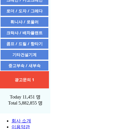
로더 / 도자 / 그레다
휘니샤 / 로울러
크락샤 / 배차플랜트
콤프 / 드릴 / 항타기
기타건설기계
중고부속 / 새부속
광고문의 1
Today
11,451 명
Total
5,882,855 명
회사 소개
이용약관