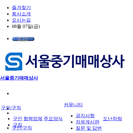
즐겨찾기
회사소개
오시는길
08월 07일(금)
로그인
서울중기매매상사
커뮤니티
구인/구직
공지사항
구인
협력업체
주요양식
도난차량
자유게시판
구직
구인/구직
질문 및 답변