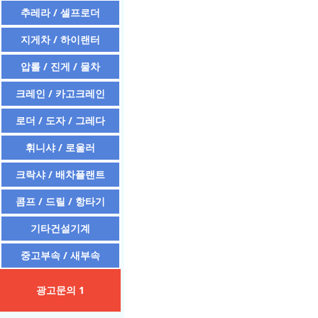
추레라 / 셀프로더
지게차 / 하이랜터
압롤 / 진게 / 물차
크레인 / 카고크레인
로더 / 도자 / 그레다
휘니샤 / 로울러
크락샤 / 배차플랜트
콤프 / 드릴 / 항타기
기타건설기계
중고부속 / 새부속
광고문의 1