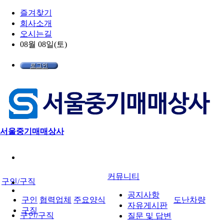
즐겨찾기
회사소개
오시는길
08월 08일(토)
로그인
서울중기매매상사
커뮤니티
구인/구직
공지사항
구인
협력업체
주요양식
도난차량
자유게시판
구직
구인/구직
질문 및 답변