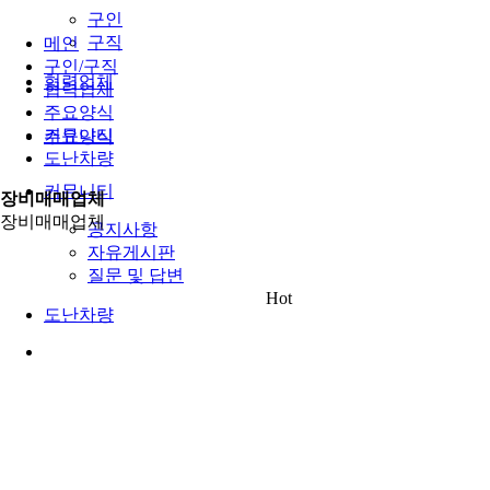
구인
구직
메인
구인/구직
협력업체
협력업체
주요양식
커뮤니티
주요양식
도난차량
커뮤니티
장비매매업체
장비매매업체
공지사항
자유게시판
질문 및 답변
Hot
도난차량